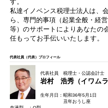
す。
私達イノベンス税理士法人は、
ら、専門的事項（起業全般・経営
等）のサポートによりあなたの
任もってお手伝いいたします。
代表社員（代表）プロフィール
代表社員 税理士・公認会計士
岩村 浩秀（イワム
生年月日：昭和36年5月1日
丑年おうし座
血液型 ：O型